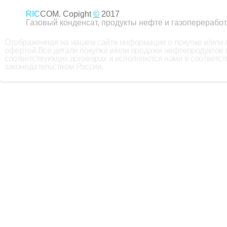
RIC
COM. Copight
©
2017
Газовый конденсат, продукты нефте и газопереработ
Отображенная на нашем сайте информация о покупке и/или
офертой.Все детали покупки и/или продажи нефтепродуктов
соответствующих договорах и исполняются нами в соответс
законодательством России.