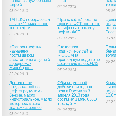
начнет выпуск бензина
НПЗ
нефте
Евро-5
топл
08.04.2013
08.04.2013
08.04
ТАНЕКО переработал
"Транснефть" пока не
Цены 
свыше 11 миллионов
просила ФСТ повысить
неде
тонн нефти
тарифы на прокачку
остав
нефти - ФСТ
Росст
05.04.2013
05.04.2013
05.04
«Газпром нефть»
Статистика
Повы
назначена
подписчиков сайта
бензи
поставщиком
RICCOM за
топл
авиатоплива еще на 5
прошедшую неделю по
05.04
аэродромах
состоянию на 05.04.13
Минобороны
05.04.2013
05.04.2013
Дополнение
Объем суточной
Комм
предложений по
добычи природного
сырой
нефтепродуктам -
газа в России за 3
недел
бензин, масло
апреля 2013 года
13,8 
индустриальное, масло
составил 1 млн. 853,3
04.04
моторное, масло
тыс. куб. м
трансмиссионное
04.04.2013
05.04.2013