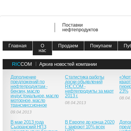
Поставки
нефтепродуктов
Главная
О
Продаем
Покупаем
Пу
нас
RIC
COM
Архив новостей компании
Дополнение
Статистика работы
«Укрт
предложений по
доски объявлений
кварт
нефтепродуктам -
RICCOM -
перер
бензин, масло
нефтепродукты за март
23%
индустриальное, масло
2013 г.
08.04
моторное, масло
08.04.2013
трансмиссионное
09.04.2013
В мае 2013 года
В Европе до конца 2020
Допо
Сызранский НПЗ
г. закроют 10% всех
пред