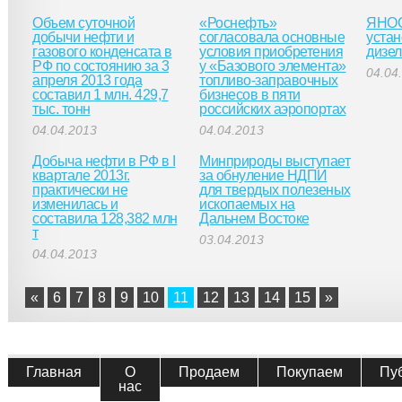
Объем суточной
«Роснефть»
ЯНОС
добычи нефти и
согласовала основные
устан
газового конденсата в
условия приобретения
дизел
РФ по состоянию за 3
у «Базового элемента»
04.04
апреля 2013 года
топливо-заправочных
составил 1 млн. 429,7
бизнесов в пяти
тыс. тонн
российских аэропортах
04.04.2013
04.04.2013
Добыча нефти в РФ в I
Минприроды выступает
квартале 2013г.
за обнуление НДПИ
практически не
для твердых полезеных
изменилась и
ископаемых на
составила 128,382 млн
Дальнем Востоке
т
03.04.2013
04.04.2013
«
6
7
8
9
10
11
12
13
14
15
»
Главная
О
Продаем
Покупаем
Пу
нас