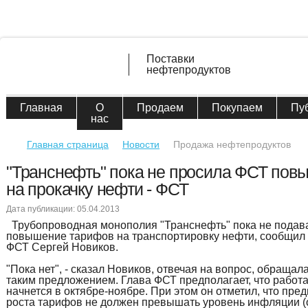
Поставки
нефтепродуктов
Главная
О
Продаем
Покупаем
Пу
нас
Главная страница
Новости
Продажа нефтепродуктов
"Транснефть" пока не просила ФСТ пов
на прокачку нефти - ФСТ
Дата публикации: 05.04.2013
Трубопроводная монополия "Транснефть" пока не подава
повышение тарифов на транспортировку нефти, сообщил
ФСТ Сергей Новиков.
"Пока нет", - сказал Новиков, отвечая на вопрос, обращал
таким предложением. Глава ФСТ предполагает, что работ
начнется в октябре-ноябре. При этом он отметил, что пр
роста тарифов не должен превышать уровень инфляции 