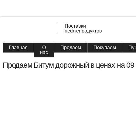
Поставки
нефтепродуктов
Главная
О
Продаем
Покупаем
Пу
нас
Продаем Битум дорожный в ценах на 09 а