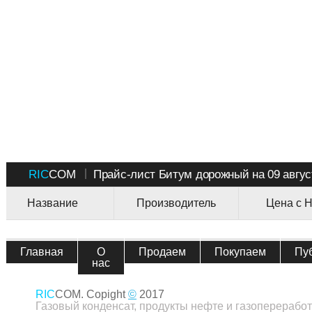
RIC
COM
Прайс-лист Битум дорожный на 09 август
Название
Производитель
Цена с Н
Главная
О
Продаем
Покупаем
Пу
нас
RIC
COM. Copight
©
2017
Газовый конденсат, продукты нефте и газопереработ