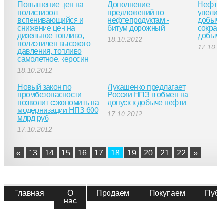
Повышение цен на
Дополнение
Нефт
полистирол
предложений по
увели
вспенивающийся и
нефтепродуктам -
добыч
снижение цен на
битум дорожный
сокра
дизельное топливо,
добы
18.10.2012
полиэтилен высокого
17.10
давления, топливо
самолетное, керосин
18.10.2012
Новый закон по
Лукашенко предлагает
промбезопасности
России НПЗ в обмен на
позволит сэкономить на
допуск к добыче нефти
модернизации НПЗ 600
17.10.2012
млрд руб
17.10.2012
«
13
14
15
16
17
18
19
20
21
22
»
Главная
О
Продаем
Покупаем
Пу
нас