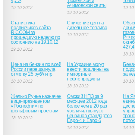
4,7%
Тюменской и
тонн
Ачимовской свиты
19.10.2012
19.10
19.10.2012
Статистика
Снижение цен на
Объе
подписчиков сайта
дизельное топливо
добы
RICCOM за
газов
19.10.2012
прошедшую неделю по
РФ по
состоянию на 19.10.12
октяб
427,4 
19.10.2012
18.10
Цена на бензин по всей
На Украине могут
Бензи
России перешагнула
ввести пошлины на
подор
отметку 25 руб/литр
импортные
за не
нефтепродукты
18.10.2012
18.10
18.10.2012
Желько Рунье назначен
Омский НПЗ за 9
На Я
вице-президентом
месяцев 2012 года
един
«Роснефти» по
более чем в 20 раз
диспе
шельфовым проектам
увеличил выпуск
упра
бензинов стандартов
тран
18.10.2012
Евро-4 и Евро-5
пото
18.10.2012
18.10