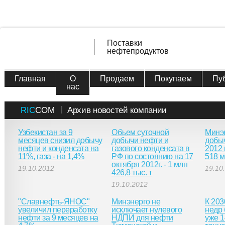
Поставки
нефтепродуктов
Главная
О
Продаем
Покупаем
Пу
нас
RIC
COM
Архив новостей компании
Узбекистан за 9
Объем суточной
Минэ
месяцев снизил добычу
добычи нефти и
добыч
нефти и конденсата на
газового конденсата в
2012 
11%, газа - на 1,4%
РФ по состоянию на 17
518 м
октября 2012г. - 1 млн
19.10.2012
19.10
426,8 тыс. т
19.10.2012
"Славнефть-ЯНОС"
Минэнерго не
К 203
увеличил переработку
исключает нулевого
недр 
нефти за 9 месяцев на
НДПИ для нефти
уже 