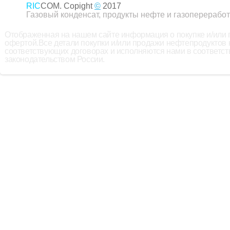
RIC
COM. Copight
©
2017
Газовый конденсат, продукты нефте и газопереработ
Отображенная на нашем сайте информация о покупке и/или
офертой.Все детали покупки и/или продажи нефтепродуктов
соответствующих договорах и исполняются нами в соответс
законодательством России.