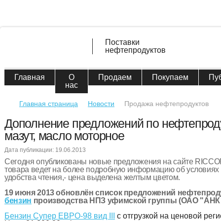
Поставки
нефтепродуктов
Главная
О
Продаем
Покупаем
Пу
нас
Главная страница
Новости
Продажа нефтепродуктов
Дополнение предложений по нефтепроду
мазут, масло моторное
Дата публикации: 19.06.2013
Сегодня опубликованы новые предложения на сайте RICCO
товара ведет на более подробную информацию об условиях 
удобства чтения,- цена выделена желтым цветом.
19 июня 2013 обновлён список предложений нефтепрод
бензин
производства НПЗ уфимской группы (ОАО "АНК
Бензин Супер ЕВРО-98 вид III
с отгрузкой на ценовой реги