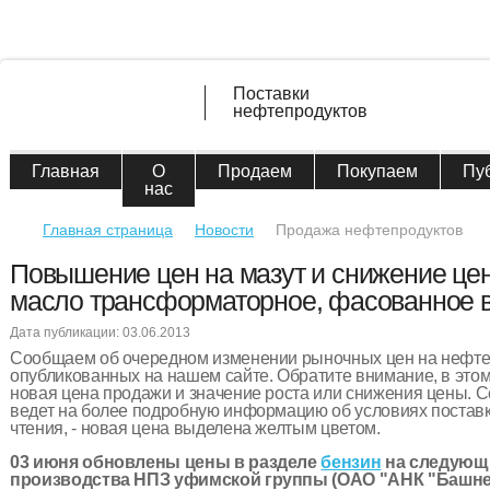
Поставки
нефтепродуктов
Главная
О
Продаем
Покупаем
Пу
нас
Главная страница
Новости
Продажа нефтепродуктов
Повышение цен на мазут и снижение цен
масло трансформаторное, фасованное в 
Дата публикации: 03.06.2013
Сообщаем об очередном изменении рыночных цен на нефт
опубликованных на нашем сайте. Обратите внимание, в этом
новая цена продажи и значение роста или снижения цены. С
ведет на более подробную информацию об условиях поставк
чтения, - новая цена выделена желтым цветом.
03 июня обновлены цены в разделе
бензин
на следующ
производства НПЗ уфимской группы (ОАО "АНК "Башне