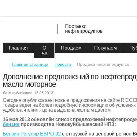
Поставки
нефтепродуктов
Главная
О
Продаем
Покупаем
Пу
нас
Главная страница
Новости
Продажа нефтепродуктов
Дополнение предложений по нефтепроду
масло моторное
Дата публикации: 16.05.2013
Сегодня опубликованы новые предложения на сайте RICCO
товара ведет на более подробную информацию об условиях 
удобства чтения,- цена выделена желтым цветом.
16 мая 2013 обновлён список предложений нефтепродук
бензин
производства Новокуйбышевский НПЗ:
Бензин Регуляр ЕВРО-92
с отгрузкой на ценовой регион В