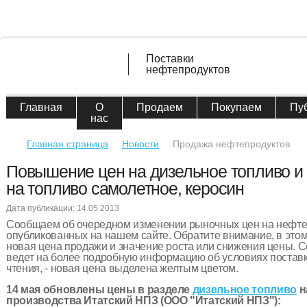
Поставки
нефтепродуктов
Главная
О
Продаем
Покупаем
Пу
нас
Главная страница
Новости
Продажа нефтепродуктов
Повышение цен на дизельное топливо и
на топливо самолетное, керосин
Дата публикации: 14.05.2013
Сообщаем об очередном изменении рыночных цен на нефт
опубликованных на нашем сайте. Обратите внимание, в этом
новая цена продажи и значение роста или снижения цены. С
ведет на более подробную информацию об условиях поставк
чтения, - новая цена выделена желтым цветом.
14 мая обновлены цены в разделе
дизельное топливо
н
производства Итатский НПЗ (ООО "Итатский НПЗ"):