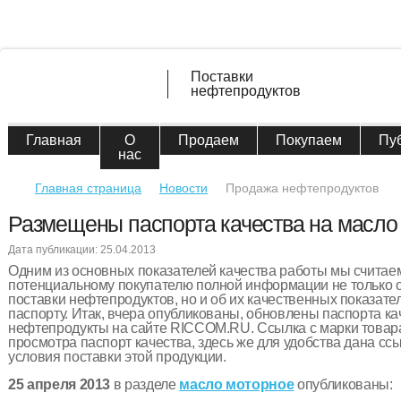
Поставки
нефтепродуктов
Главная
О
Продаем
Покупаем
Пу
нас
Главная страница
Новости
Продажа нефтепродуктов
Размещены паспорта качества на масло
Дата публикации: 25.04.2013
Одним из основных показателей качества работы мы считае
потенциальному покупателю полной информации не только о
поставки нефтепродуктов, но и об их качественных показате
паспорту. Итак, вчера опубликованы, обновлены паспорта к
нефтепродукты на сайте RICCOM.RU. Ссылка с марки товар
просмотра паспорт качества, здесь же для удобства дана сс
условия поставки этой продукции.
25 апреля 2013
в разделе
масло моторное
опубликованы: