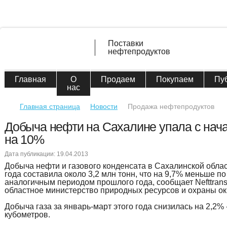
Поставки
нефтепродуктов
Главная
О
Продаем
Покупаем
Пу
нас
Главная страница
Новости
Продажа нефтепродуктов
Добыча нефти на Сахалине упала с нача
на 10%
Дата публикации: 19.04.2013
Добыча нефти и газового конденсата в Сахалинской област
года составила около 3,2 млн тонн, что на 9,7% меньше п
аналогичным периодом прошлого года, сообщает Nefttrans
областное министерство природных ресурсов и охраны о
Добыча газа за январь-март этого года снизилась на 2,2% 
кубометров.