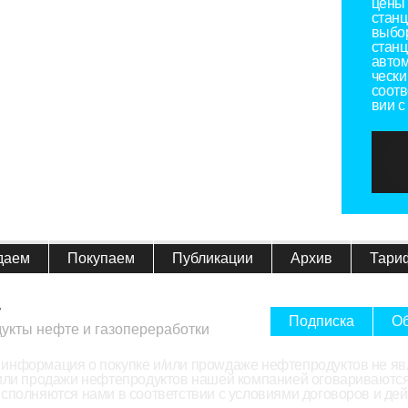
цены 
станц
выбо
станц
автом
чески
соотв
вии с
даем
Покупаем
Публикации
Архив
Тари
7
Подписка
Об
дукты нефте и газопереработки
информация о покупке и/или проwдаже нефтепродуктов не яв
/или продажи нефтепродуктов нашей компанией оговариваются
исполняются нами в соответствии с условиями договоров и д