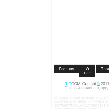
Главная
О
Про
нас
RIC
COM. Copight
©
201
Газовый конденсат, про
Отображенная на нашем сайте 
офертой.Все детали покупки и
соответствующих договорах и 