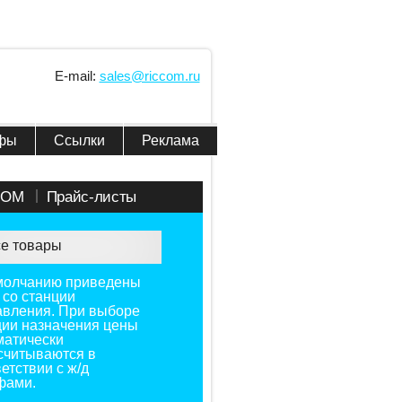
E-mail:
sales@riccom.ru
фы
Ссылки
Реклама
COM
Прайс-листы
е товары
молчанию приведены
 со станции
авления. При выборе
ции назначения цены
матически
считываются в
етствии с ж/д
фами.