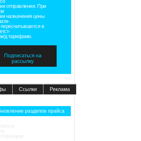
со
ии отправления. При
ре
ии назначения цены
ати-
 пересчитываются в
етст-
 ж/д тарифами.
Подписаться на
рассылку
фы
Ссылки
Реклама
новление разделов прайса
ляется
 в
ействующим