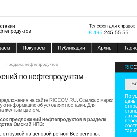
Телефон для справок
ставки
фтепродуктов
8 495
245 55 55
даем
Покупаем
Публикации
Архив
Тари
Продажа нефтепродуктов
RIC
ений по нефтепродуктам -
Вс
По у
предложения на сайте RICCOM.RU. Ссылка с марки
цены
ную информацию об условиях поставки. Для
отпр
на желтым цветом.
стан
авто
исок предложений нефтепродуктов в разделе
пере
ства Омский НПЗ:
соотв
тари
с отгрузкой на ценовой регион Все регионы.