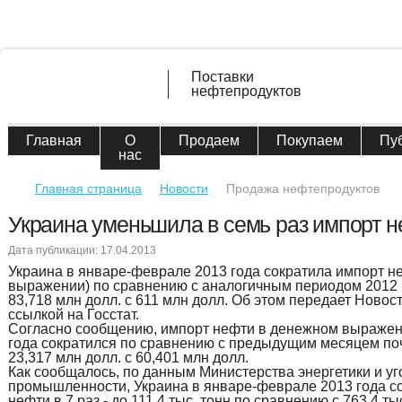
Поставки
нефтепродуктов
Главная
О
Продаем
Покупаем
Пу
нас
Главная страница
Новости
Продажа нефтепродуктов
Украина уменьшила в семь раз импорт 
Дата публикации: 17.04.2013
Украина в январе-феврале 2013 года сократила импорт н
выражении) по сравнению с аналогичным периодом 2012 го
83,718 млн долл. с 611 млн долл. Об этом передает Новос
ссылкой на Госстат.
Согласно сообщению, импорт нефти в денежном выражен
года сократился по сравнению с предыдущим месяцем почт
23,317 млн долл. с 60,401 млн долл.
Как сообщалось, по данным Министерства энергетики и у
промышленности, Украина в январе-феврале 2013 года с
нефти в 7 раз - до 111,4 тыс. тонн по сравнению с 763,4 ты