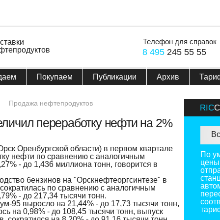
Телефон для справок
ставки
фтепродуктов
8 495
245 55 55
даем
Покупаем
Публикации
Архив
Тари
Продажа нефтепродуктов
RIC
величил переработку нефти на 2%
Вс
рск Оренбургской области) в первом квартале
По у
тку нефти по сравнению с аналогичным
цены
27% - до 1,436 миллиона тонн, говорится в
отпр
стан
одство бензинов на "Орскнефтеоргсинтезе" в
авто
а сократилась по сравнению с аналогичным
пере
79% - до 217,34 тысячи тонн.
соотв
м-95 выросло на 21,44% - до 17,73 тысячи тонн,
тари
сь на 0,98% - до 108,45 тысячи тонн, выпуск
, сократился на 8,20% - до 91,16 тысячи тонн.