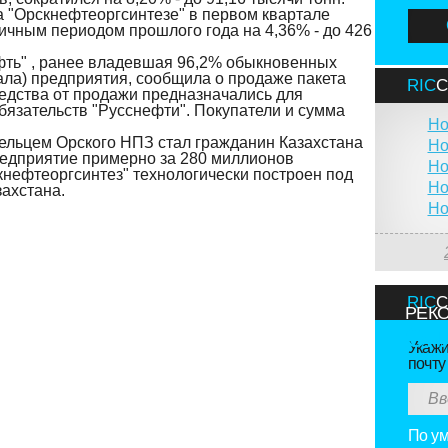
а "Орскнефтеоргсинтезе" в первом квартале
ичным периодом прошлого года на 4,36% - до 426
фть" , ранее владевшая 96,2% обыкновенных
ала) предприятия, сообщила о продаже пакета
RIC
едства от продажи предназначались для
бязательств "Русснефти". Покупатели и сумма
Но
льцем Орского НПЗ стал гражданин Казахстана
Но
редприятие примерно за 280 миллионов
Но
кнефтеоргсинтез" технологически построен под
Но
захстана.
Но
RIC
РЕК
Онл
Укажи
почту
По у