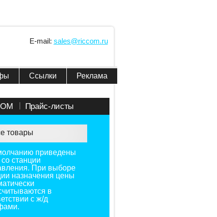
E-mail:
sales@riccom.ru
фы
Ссылки
Реклама
COM
Прайс-листы
е товары
молчанию приведены
 со станции
авления. При выборе
ции назначения цены
матически
считываются в
етствии с ж/д
фами.