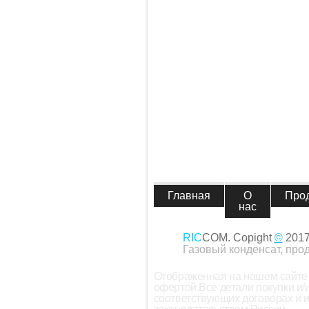
Главная
О
Про
нас
RIC
COM. Copight
©
201
Газовый конденсат, про
Отображенная на нашем сайте 
офертой.Все детали покупки и
соответствующих договорах и 