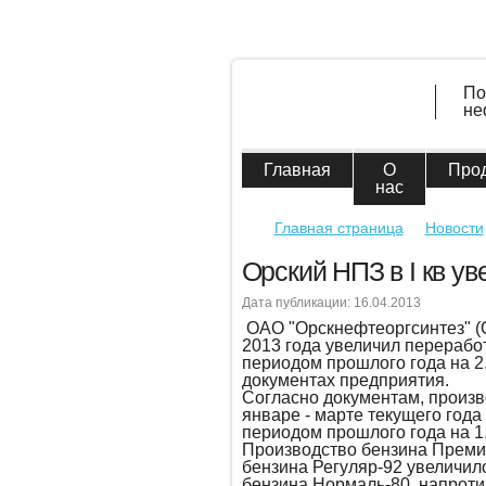
По
не
Главная
О
Про
нас
Главная страница
Новости
Орский НПЗ в I кв у
Дата публикации: 16.04.2013
ОАО "Орскнефтеоргсинтез" (О
2013 года увеличил перерабо
периодом прошлого года на 2,
документах предприятия.
Согласно документам, произв
январе - марте текущего год
периодом прошлого года на 1,
Производство бензина Премиу
бензина Регуляр-92 увеличило
бензина Нормаль-80, напротив