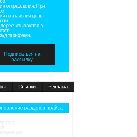
со
ии отправления. При
ре
ии назначения цены
ати-
 пересчитываются в
етст-
 ж/д тарифами.
Подписаться на
рассылку
фы
Ссылки
Реклама
новление разделов прайса
ляется
 в
ействующим