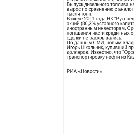
Выпуск дизельного топлива н
вырос по сравнению с аналог
тысяч тонн.
В июле 2011 года НК "Руссне
акций (86,2% уставного капит
иностранным инвесторам. Ср
погашения части кредитных о
сделки не раскрывались.
По данным СМИ, новым владе
Игорь Школьник, купивший п
долларов. Известно, что "Орс
транспортировку нефти из Ка
РИА «Новости»