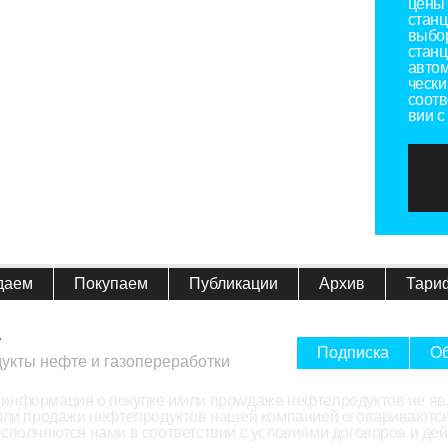
цены 
станц
выбо
станц
автом
чески
соотв
вии с
даем
Покупаем
Публикации
Архив
Тари
7
Подписка
Об
дукты нефте и газопереработки
информация о покупке и/или проwдаже нефтепродуктов не яв
/или продажи нефтепродуктов нашей компанией оговариваются
исполняются нами в соответствии с условиями договоров и д