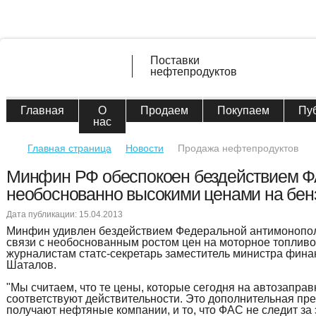
Поставки
нефтепродуктов
Главная
О
Продаем
Покупаем
Пу
нас
Главная страница
Новости
Продажа нефтепродуктов
Минфин РФ обеспокоен бездействием ФА
необоснованно высокими ценами на бен
Дата публикации: 15.04.2013
Минфин удивлен бездействием Федеральной антимонопо
связи с необоснованным ростом цен на моторное топливо
журналистам статс-секретарь заместитель министра фина
Шаталов.
"Мы считаем, что те цены, которые сегодня на автозаправ
соответствуют действительности. Это дополнительная пр
получают нефтяные компании, и то, что ФАС не следит за 