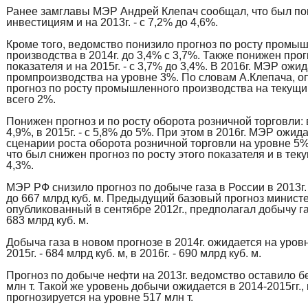
Ранее замглавы МЭР Андрей Клепач сообщал, что был по
инвестициям и на 2013г. - с 7,2% до 4,6%.
Кроме того, ведомство понизило прогноз по росту промы
производства в 2014г. до 3,4% с 3,7%. Также понижен прог
показателя и на 2015г. - с 3,7% до 3,4%. В 2016г. МЭР ожи
промпроизводства на уровне 3%. По словам А.Клепача, 
прогноз по росту промышленного производства на текущи
всего 2%.
Понижен прогноз и по росту оборота розничной торговли: в 
4,9%, в 2015г. - с 5,8% до 5%. При этом в 2016г. МЭР ожид
сценарии роста оборота розничной торговли на уровне 5
что был снижен прогноз по росту этого показателя и в тек
4,3%.
МЭР РФ снизило прогноз по добыче газа в России в 2013г. 
до 667 млрд куб. м. Предыдущий базовый прогноз министе
опубликованный в сентябре 2012г., предполагал добычу га
683 млрд куб. м.
Добыча газа в новом прогнозе в 2014г. ожидается на уровн
2015г. - 684 млрд куб. м, в 2016г. - 690 млрд куб. м.
Прогноз по добыче нефти на 2013г. ведомство оставило б
млн т. Такой же уровень добычи ожидается в 2014-2015гг., 
прогнозируется на уровне 517 млн т.