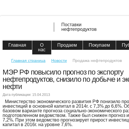
Поставки
нефтепродуктов
Главная
О
Продаем
Покупаем
Пу
нас
Главная страница
Новости
Продажа нефтепродуктов
МЭР РФ повысило прогноз по экспорту
нефтепродуктов, снизило по добыче и экс
нефти
Дата публикации: 15.04.2013
Министерство экономического развития РФ понизило прог
инвестиций в основной капитал в 2014г. с 7,3% до 6,6%. О
базовом варианте прогноза социально-экономического ра
подготовленном ведомством. Также был снижен прогноз и н
7,2%. При этом ведомство прогнозирует прирост инвестиц
капитал в 2016г. на уровне 7,6%.