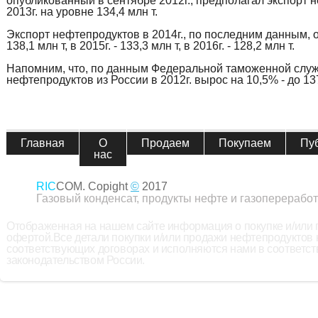
опубликованный в сентябре 2012г., предполагал экспорт 
2013г. на уровне 134,4 млн т.
Экспорт нефтепродуктов в 2014г., по последним данным, 
138,1 млн т, в 2015г. - 133,3 млн т, в 2016г. - 128,2 млн т.
Напомним, что, по данным Федеральной таможенной служ
нефтепродуктов из России в 2012г. вырос на 10,5% - до 137
Главная
О
Продаем
Покупаем
Пу
нас
RIC
COM. Copight
©
2017
Газовый конденсат, продукты нефте и газопереработ
Отображенная на нашем сайте информация о покупке и/или
офертой.Все детали покупки и/или продажи нефтепродуктов
соответствующих договорах и исполняются нами в соответс
законодательством России.