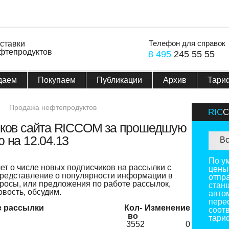
Телефон для справок
ставки
фтепродуктов
8 495
245 55 55
даем
Покупаем
Публикации
Архив
Тари
Продажа нефтепродуктов
RIC
иков сайта RICCOM за прошедшую
 на 12.04.13
Вс
По у
т о числе новых подписчиков на рассылки с
цены
редставление о популярности информации в
отпр
просы, или предложения по работе рассылок,
стан
овость, обсудим.
авто
пере
е рассылки
Кол-
Изменение
соотв
во
тари
3552
0