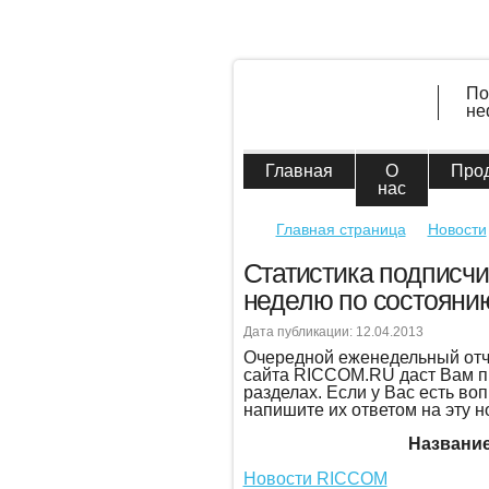
По
не
Главная
О
Про
нас
Главная страница
Новости
Статистика подписч
неделю по состоянию
Дата публикации: 12.04.2013
Очередной еженедельный отче
сайта RICCOM.RU даст Вам п
разделах. Если у Вас есть во
напишите их ответом на эту н
Названи
Новости RICCOM