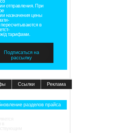
со
ии отправления. При
ре
ии назначения цены
ати-
 пересчитываются в
етст-
 ж/д тарифами.
Подписаться на
рассылку
фы
Ссылки
Реклама
новление разделов прайса
ляется
 в
ействующим