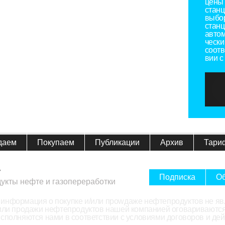
цены 
станц
выбо
станц
автом
чески
соотв
вии с
даем
Покупаем
Публикации
Архив
Тари
7
Подписка
Об
дукты нефте и газопереработки
информация о покупке и/или проwдаже нефтепродуктов не яв
/или продажи нефтепродуктов нашей компанией оговариваются
исполняются нами в соответствии с условиями договоров и д