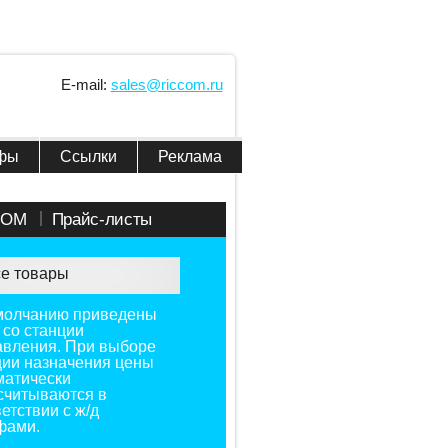
E-mail:
sales@riccom.ru
фы
Ссылки
Реклама
COM
Прайс-листы
е товары
молчанию приведены
 со станции
авления. При выборе
ции назначения цены
матически
считываются в
етствии с ж/д
фами.