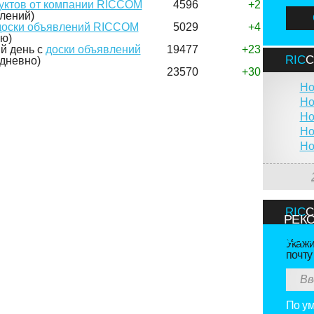
дуктов от компании RICCOM
4596
+2
лений)
доски объявлений RICCOM
5029
+4
лю)
й день с
доски объявлений
19477
+23
RIC
дневно)
23570
+30
Но
Но
Но
Но
Но
RIC
РЕК
Онл
Укажи
почту
По у