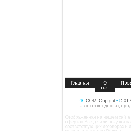
Главная
О
Про
нас
RIC
COM. Copight
©
201
Газовый конденсат, про
Отображенная на нашем сайте 
офертой.Все детали покупки и
соответствующих договорах и 