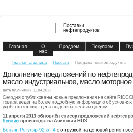
Поставки
нефтепродуктов
Главная
О
Продаем
Покупаем
Пу
нас
Главная страница
Новости
Продажа нефтепродуктов
Дополнение предложений по нефтепроду
масло индустриальное, масло моторное
Дата публикации: 11.04.2013
Сегодня опубликованы новые предложения на сайте RICCO
товара ведет на более подробную информацию об условиях 
удобства чтения,- цена выделена желтым цветом.
11 апреля 2013 обновлён список предложений нефтепро
бензин
производства Ачинский НПЗ:
Бензин Регуляр-92 кл. 4
с отгрузкой на ценовой регион все