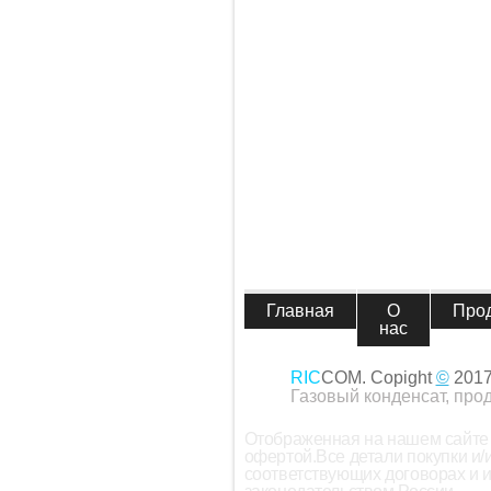
Главная
О
Про
нас
RIC
COM. Copight
©
201
Газовый конденсат, про
Отображенная на нашем сайте 
офертой.Все детали покупки и
соответствующих договорах и 