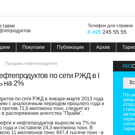
Телефон для справок
ставки
фтепродуктов
8 495
245 55 55
даем
Покупаем
Публикации
Архив
Тари
Продажа нефтепродуктов
RIC
ефтепродуктов по сети РЖД в I
ь на 2%
Вс
По у
уктов по сети РЖД в январе-марте 2013 года
цены
нию с аналогичным периодом прошлого года и
отпр
 против 71,6 миллиона тонн, следует из
стан
в распоряжении агентства "Прайм".
авто
пере
нефти и нефтепродуктов выросли на 7% по
соотв
 года и составили 24,3 миллиона тонн. В
тари
коло 11 миллионов тонн: 847,4 тысячи тонн - в