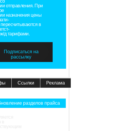
со
ии отправления. При
ре
ии назначения цены
ати-
 пересчитываются в
етст-
 ж/д тарифами.
Подписаться на
рассылку
фы
Ссылки
Реклама
новление разделов прайса
ляется
 в
ействующим