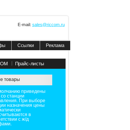
E-mail:
sales@riccom.ru
фы
Ссылки
Реклама
COM
Прайс-листы
е товары
молчанию приведены
 со станции
авления. При выборе
ции назначения цены
матически
считываются в
етствии с ж/д
фами.