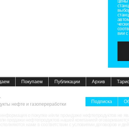
цены 
станц
выбо
станц
автом
чески
соотв
вии с
даем
Покупаем
Публикации
Архив
Тари
7
Подписка
Об
дукты нефте и газопереработки
информация о покупке и/или проwдаже нефтепродуктов не яв
/или продажи нефтепродуктов нашей компанией оговариваются
исполняются нами в соответствии с условиями договоров и д