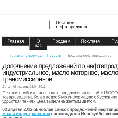
Поставки
нефтепродуктов
Главная
О
Продаем
Покупаем
Пу
нас
Главная страница
Новости
Продажа нефтепродуктов
Дополнение предложений по нефтепроду
индустриальное, масло моторное, масл
трансмиссионное
Дата публикации: 02.04.2013
Сегодня опубликованы новые предложения на сайте RICCO
товара ведет на более подробную информацию об условиях 
удобства чтения,- цена выделена желтым цветом.
02 апреля 2013 обновлён список предложений нефтепро
масло индустриальное
производства Новокуйбышевски
присадок: