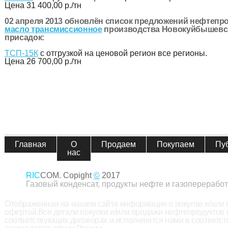
Цена
31 400,00 р./тн
02 апреля 2013 обновлён список предложений нефтепро
масло трансмиссионное
производства Новокуйбышевск
присадок:
ТСП-15К
с отгрузкой на ценовой регион все регионы.
Цена
26 700,00 р./тн
Главная
О
Продаем
Покупаем
Пу
нас
RIC
COM. Copight
©
2017
Газовый конденсат, продукты нефте и газопереработ
Отображенная на нашем сайте информация о покупке и/или
офертой.Все детали покупки и/или продажи нефтепродуктов
соответствующих договорах и исполняются нами в соответс