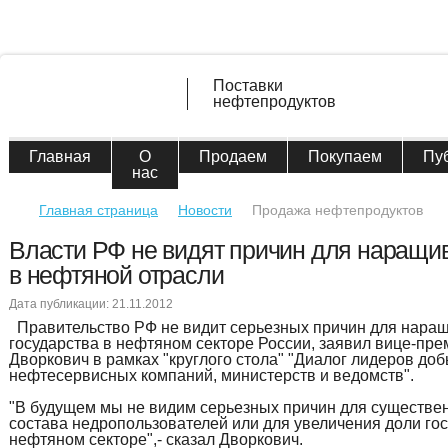
Поставки
нефтепродуктов
Главная
О
Продаем
Покупаем
Пу
нас
Главная страница
Новости
Продажа нефтепродуктов
Власти РФ не видят причин для наращи
в нефтяной отрасли
Дата публикации: 21.11.2012
Правительство РФ не видит серьезных причин для нара
государства в нефтяном секторе России, заявил вице-пр
Дворкович в рамках "круглого стола" "Диалог лидеров до
нефтесервисных компаний, министерств и ведомств".
"В будущем мы не видим серьезных причин для существе
состава недропользователей или для увеличения доли гос
нефтяном секторе",- сказал Дворкович.