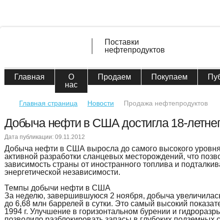
Поставки
нефтепродуктов
Главная
О
Продаем
Покупаем
Пу
нас
Главная страница
Новости
Продажа нефтепродуктов
Добыча нефти в США достигла 18-летнег
Дата публикации: 09.11.2012
Добыча нефти в США выросла до самого высокого уровня 
активной разработки сланцевых месторождений, что позв
зависимость страны от иностранного топлива и подталки
энергетической независимости.
Темпы добычи нефти в США
За неделю, завершившуюся 2 ноября, добыча увеличилась
до 6,68 млн баррелей в сутки. Это самый высокий показат
1994 г. Улучшение в горизонтальном бурении и гидроразр
позволило разблокировать запасы в глубоких подземных