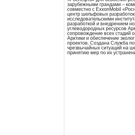
зарубежными грандами – компа
совместно с ExxonMobil «Рос
центр шельфовых разработок
исследовательскими институт
разработкой и внедрением но
углеводородных ресурсов Арк
сопровождение всех стадий 
Арктики и обеспечение эколо
проектов. Создана Служба п
чрезвычайных ситуаций на ше
принятию мер по их устранен