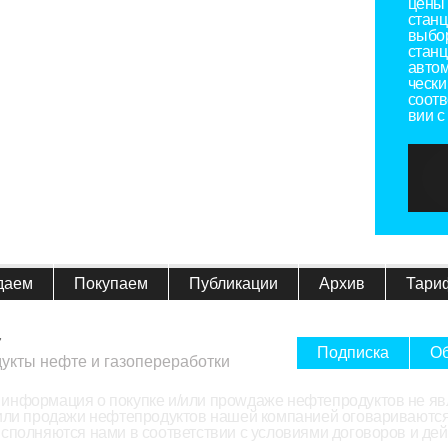
цены 
станц
выбо
станц
автом
чески
соотв
вии с
даем
Покупаем
Публикации
Архив
Тари
7
Подписка
Об
дукты нефте и газопереработки
информация о покупке и/или проwдаже нефтепродуктов не яв
/или продажи нефтепродуктов нашей компанией оговариваются
исполняются нами в соответствии с условиями договоров и д