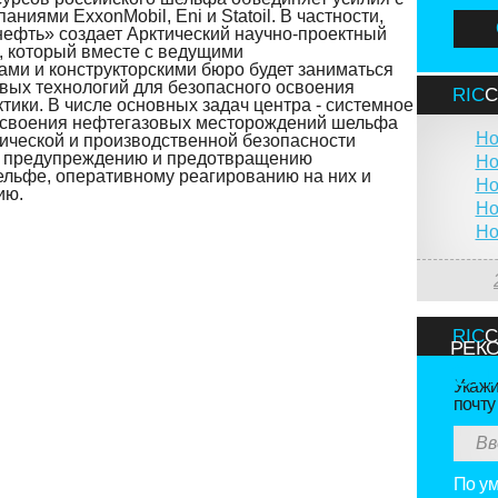
ниями ExxonMobil, Eni и Statoil. В частности,
нефть» создает Арктический научно-проектный
, который вместе с ведущими
ами и конструкторскими бюро будет заниматься
вых технологий для безопасного освоения
RIC
тики. В числе основных задач центра - системное
освоения нефтегазовых месторождений шельфа
Но
гической и производственной безопасности
о предупреждению и предотвращению
Но
льфе, оперативному реагированию на них и
Но
ию.
Но
Но
RIC
РЕК
Онл
Укажи
почту
По у