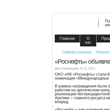
По
не
Главная
О
Про
нас
Главная страница
Новости
«Роснефть» объявле
Дата публикации: 07.11.2012
ОАО «НК «Роснефть» стала Ко
номинации «Международные п
В рамках награждения было о
работам на арктическом шель
реализации беспрецедентной
Арктики – главного ресурса 
вперед.
«Роснефть» для освоения рес