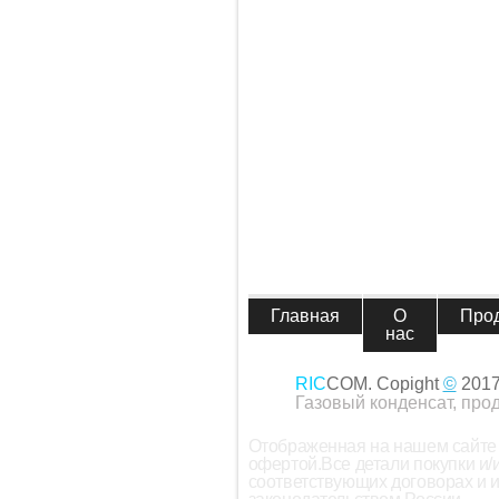
Главная
О
Про
нас
RIC
COM. Copight
©
201
Газовый конденсат, про
Отображенная на нашем сайте 
офертой.Все детали покупки и
соответствующих договорах и 