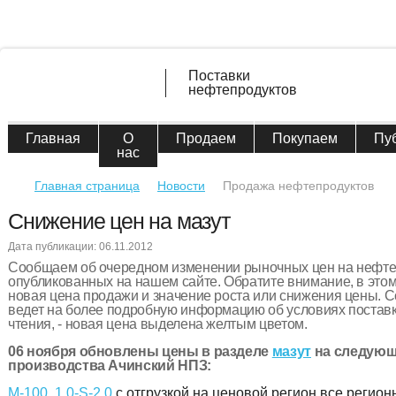
Поставки
нефтепродуктов
Главная
О
Продаем
Покупаем
Пу
нас
Главная страница
Новости
Продажа нефтепродуктов
Снижение цен на мазут
Дата публикации: 06.11.2012
Сообщаем об очередном изменении рыночных цен на нефт
опубликованных на нашем сайте. Обратите внимание, в этом
новая цена продажи и значение роста или снижения цены. С
ведет на более подробную информацию об условиях поставк
чтения, - новая цена выделена желтым цветом.
06 ноября обновлены цены в разделе
мазут
на следующ
производства Ачинский НПЗ:
М-100, 1.0-S-2.0
с отгрузкой на ценовой регион все регион