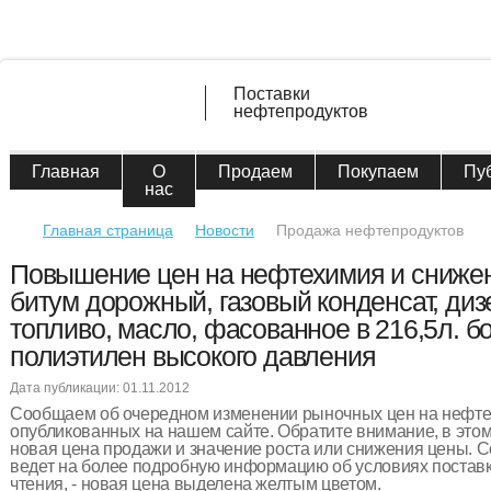
Поставки
нефтепродуктов
Главная
О
Продаем
Покупаем
Пу
нас
Главная страница
Новости
Продажа нефтепродуктов
Повышение цен на нефтехимия и снижен
битум дорожный, газовый конденсат, ди
топливо, масло, фасованное в 216,5л. бо
полиэтилен высокого давления
Дата публикации: 01.11.2012
Сообщаем об очередном изменении рыночных цен на нефт
опубликованных на нашем сайте. Обратите внимание, в этом
новая цена продажи и значение роста или снижения цены. С
ведет на более подробную информацию об условиях поставк
чтения, - новая цена выделена желтым цветом.