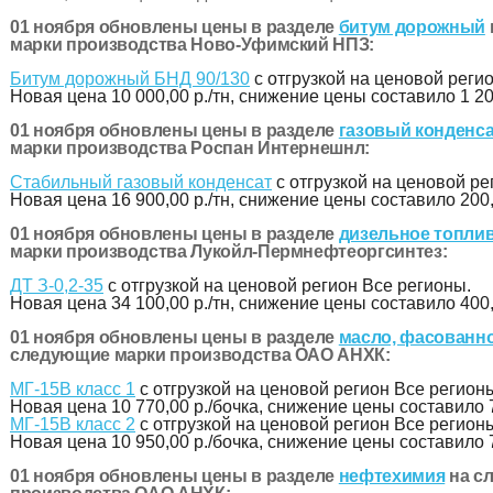
01 ноября обновлены цены в разделе
битум дорожный
марки производства Ново-Уфимский НПЗ:
Битум дорожный БНД 90/130
с отгрузкой на ценовой реги
Новая цена
10 000,00 р./тн
, снижение цены составило 1 200
01 ноября обновлены цены в разделе
газовый конденс
марки производства Роспан Интернешнл:
Стабильный газовый конденсат
с отгрузкой на ценовой ре
Новая цена
16 900,00 р./тн
, снижение цены составило 200,
01 ноября обновлены цены в разделе
дизельное топли
марки производства Лукойл-Пермнефтеоргсинтез:
ДТ З-0,2-35
с отгрузкой на ценовой регион Все регионы.
Новая цена
34 100,00 р./тн
, снижение цены составило 400,
01 ноября обновлены цены в разделе
масло, фасованное
следующие марки производства ОАО АНХК:
МГ-15В класс 1
с отгрузкой на ценовой регион Все регион
Новая цена
10 770,00 р./бочка
, снижение цены составило 7
МГ-15В класс 2
с отгрузкой на ценовой регион Все регион
Новая цена
10 950,00 р./бочка
, снижение цены составило 7
01 ноября обновлены цены в разделе
нефтехимия
на с