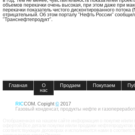
в год. Тем не менее, чувствительность показателей проек
объемов перекачки очень высокая, при этом даже при ма
перекачки показатель чистого дисконтированного потока 
отрицательный. Об этом порталу "Нефть России" сообщил
"Транснефтепродукт".
Главная
О
Продаем
Покупаем
Пу
нас
RIC
COM. Copight
©
2017
Газовый конденсат, продукты нефте и газопереработ
Отображенная на нашем сайте информация о покупке и/или
офертой.Все детали покупки и/или продажи нефтепродуктов
соответствующих договорах и исполняются нами в соответс