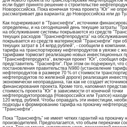
для нового проекта по транспортировке нефтепродуктов на
если будет принято решение о строительстве нефтепроду
Новороссийска. Пока конечная точка проекта "Юг" не опр
рассматривает два варианта: до Новороссийска или до Ту
Как подчеркивают в "Транснефти", источники финансиров
определены, и на сегодняшний день текущие затраты "Тр
на обслуживание системы покрываются из средств "Транс
текущих расходов "Транснефтепродукта" на обслуживани
покрывается из средств материнской "Транснефти" при о
текущих затрат в 14 млрд рублей", - сообщили в компании
тарифа на транспортировку нефтепродуктов в увязке с 
тарифами тормозит реализацию новых инвестиционных п
"Транснефтепродукта", включая проект "Юг", сообщил о
представитель "Траснефти". При этом он подчеркнул, что 
постановления правительства N980 (установление тариф
нефтепродуктов в размере 70 % от стоимости транспорти
нефтепродуктов по железной дороге) реализация инвестп
экономически неоправданна, так как не создает источнико
финансирования проекта. Кроме того, напомнил представ
стоимость проекта "Юг" в зависимости от конечной точки
нефтепродуктопровода (Новороссийск или Туапсе) находи
120 млрд. рублей. Чтобы оправдать эти инвестиции, необ
подходы к формированию тарифа на прокачку нефтепроду
"Транснефти".
Пока "Транснефть" не имеет четких гарантий на прокачку 
производителей. Предполагается, что объем перекачки сос