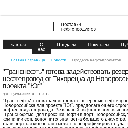
Поставки
нефтепродуктов
Главная
О
Продаем
Покупаем
Пу
нас
Главная страница
Новости
Продажа нефтепродуктов
"Транснефть" готова задействовать резе
нефтепровод от Тихорецка до Новоросс
проекта "Юг"
Дата публикации: 01.11.2012
"Транснефть" готова задействовать резервный нефтепров
Новороссийска для проекта "Юг", предполагающего строи
нефтепродуктопровода. Резервный нефтепровод не испол
"Транснефтью" для прокачки нефти в порт Новороссийск, т
компании есть дополнительная ветка большего диаметра. 
транспортная монополия может перепрофилировать участ